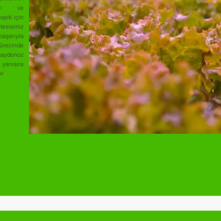
inin ve
espiti için
tesisimiz
şarıyla
ürecinde
 maydonoz
 yanısıra
ır