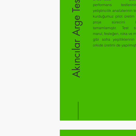
Akıncılar Arge Tesisi
performans testler
yetiştiricilik analizlerinin t
kurduğumuz pilot üretim 
proje sürecini ba
tamamlamıştır. Test s
marul, fesleğen, roka ve
gibi sofra yeşilliklerinin
orkide üretimi de yapılmışt