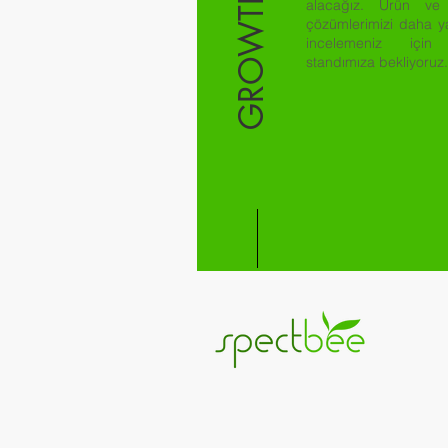
GROWTECH
alacağız. Ürün ve
çözümlerimizi daha y
incelemeniz için 
standımıza bekliyoruz.