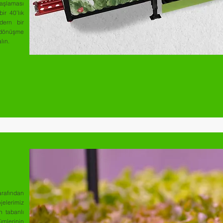
aşlaması
ir 40’lık
dern bir
a dönüşme
lın.
arafından
elerimiz
n tabanlı
erinin