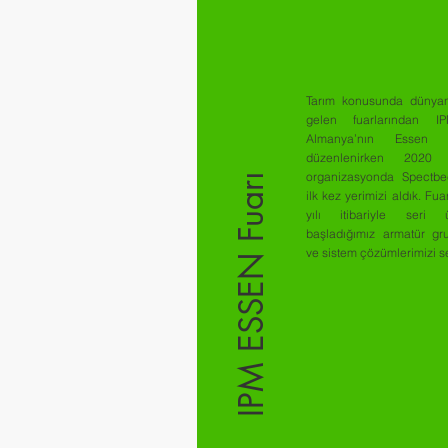
Tarım konusunda dünya
gelen fuarlarından I
Almanya’nın Essen k
düzenlenirken 2020 y
organizasyonda Spectbe
IPM ESSEN Fuarı
ilk kez yerimizi aldık. Fu
yılı itibariyle seri ü
başladığımız armatür gru
ve sistem çözümlerimizi se