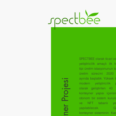
SPECTBEE olarak ticari ve
yetiştiricilik amaçlı ilk 
tipi üretim istasyonunun t
üretim sürecini 2020
ayında başlattık. Yüksek t
Konteyner Projesi
modern yetiştiricilik p
olarak geliştirilen 40
konteyner yapısı içeris
otonom bir sistem kurul
ve NFT tabanlı yetişt
yapılabilecek. Geliş
konteyner sisteminin Ka