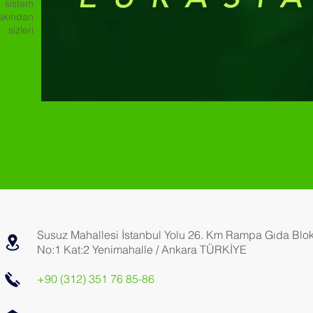
 sistem
akından
sizleri
Susuz Mahallesi İstanbul Yolu 26. Km Rampa Gıda Blok
No:1 Kat:2 Yenimahalle / Ankara TÜRKİYE
+90 (312) 351 76 85-86