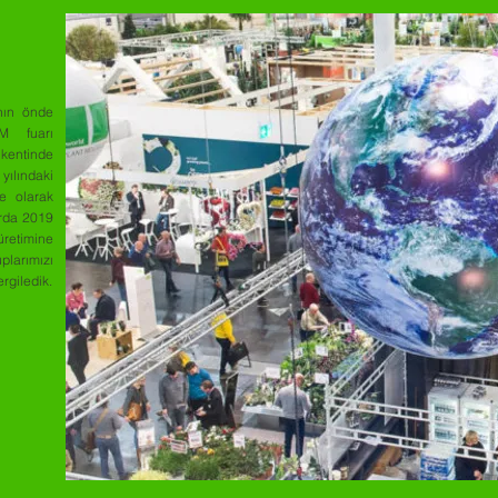
nın önde
PM fuarı
entinde
ılındaki
e olarak
arda 2019
retimine
plarımızı
rgiledik.