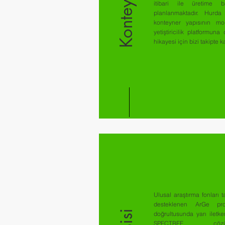
itibari ile üretime b
planlanmaktadır. Hurda b
konteyner yapısının mo
yetiştiricilik platformun
hikayesi için bizi takipte ka
Ulusal araştırma fonları t
desteklenen ArGe proj
doğrultusunda yarı iletke
SPECTBEE çözüml