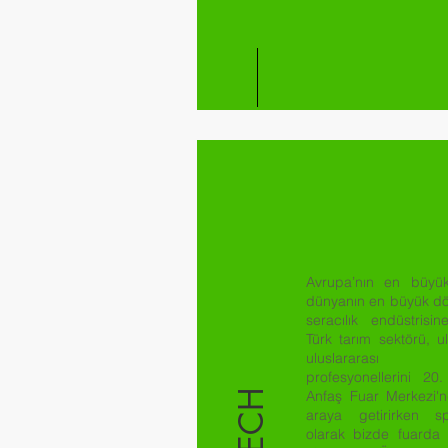
Avrupa’nın en büyük 
dünyanın en büyük d
seracılık endüstrisi
Türk tarım sektörü, u
uluslararası s
profesyonellerini 20.
Anfaş Fuar Merkezi'
araya getirirken s
olarak bizde fuarda 