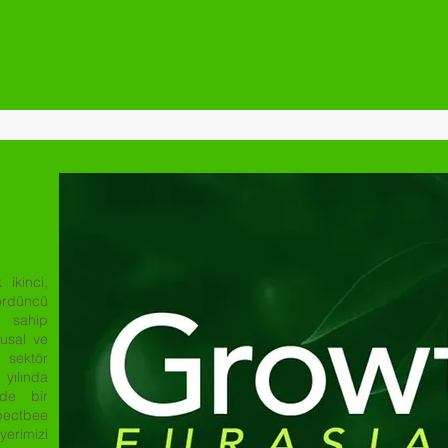
ikinci,
ördüncü
ne sahip
lusal ve
ektör
 yılında
nde bir
pectbee
yerimizi