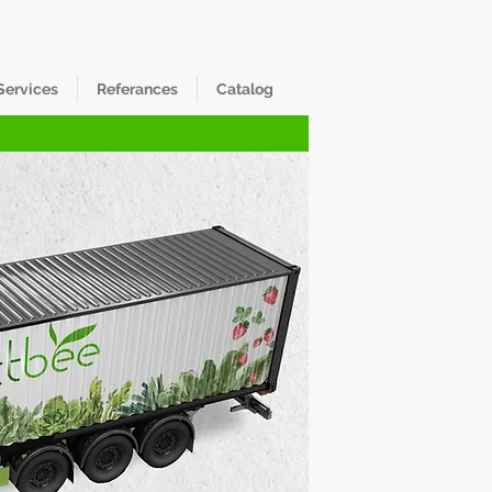
Services
Referances
Catalog