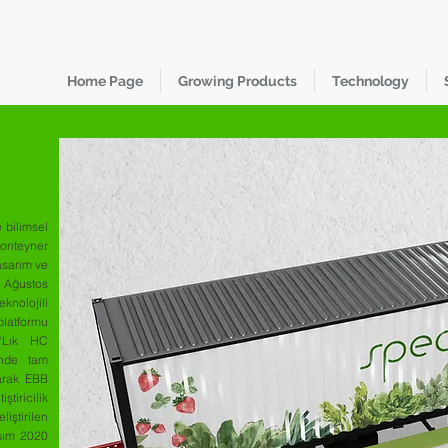
Home Page
Growing Products
Technology
 bilimsel
konteyner
asarım ve
 Ağustos
eknolojili
latformu
 ‘Lık HC
inde tam
arak EBB
iricilik
tirilen
sım 2020